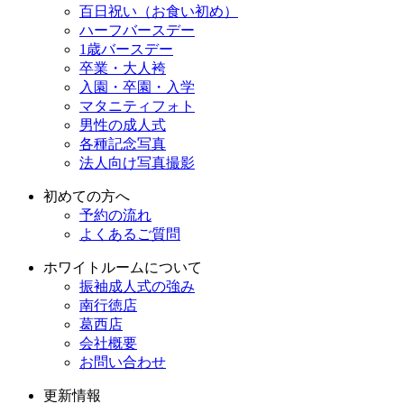
百日祝い（お食い初め）
ハーフバースデー
1歳バースデー
卒業・大人袴
入園・卒園・入学
マタニティフォト
男性の成人式
各種記念写真
法人向け写真撮影
初めての方へ
予約の流れ
よくあるご質問
ホワイトルームについて
振袖成人式の強み
南行徳店
葛西店
会社概要
お問い合わせ
更新情報