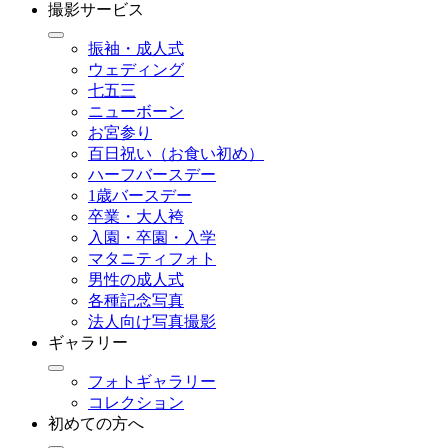
撮影サービス
振袖・成人式
ウェディング
七五三
ニューボーン
お宮参り
百日祝い（お食い初め）
ハーフバースデー
1歳バースデー
卒業・大人袴
入園・卒園・入学
マタニティフォト
男性の成人式
各種記念写真
法人向け写真撮影
ギャラリー
フォトギャラリー
コレクション
初めての方へ