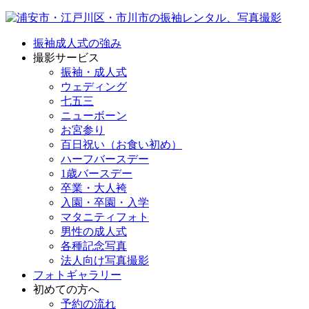
振袖成人式の強み
撮影サービス
振袖・成人式
ウェディング
七五三
ニューボーン
お宮参り
百日祝い（お食い初め）
ハーフバースデー
1歳バースデー
卒業・大人袴
入園・卒園・入学
マタニティフォト
男性の成人式
各種記念写真
法人向け写真撮影
フォトギャラリー
初めての方へ
予約の流れ