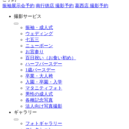
振袖展示会予約
南行徳店 撮影予約
葛西店 撮影予約
撮影サービス
振袖・成人式
ウェディング
七五三
ニューボーン
お宮参り
百日祝い（お食い初め）
ハーフバースデー
1歳バースデー
卒業・大人袴
入園・卒園・入学
マタニティフォト
男性の成人式
各種記念写真
法人向け写真撮影
ギャラリー
フォトギャラリー