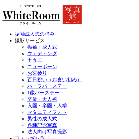
振袖成人式の強み
撮影サービス
振袖・成人式
ウェディング
七五三
ニューボーン
お宮参り
百日祝い（お食い初め）
ハーフバースデー
1歳バースデー
卒業・大人袴
入園・卒園・入学
マタニティフォト
男性の成人式
各種記念写真
法人向け写真撮影
フォトギャラリー