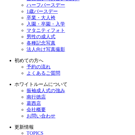
ハーフバースデー
1歳バースデー
卒業・大人袴
入園・卒園・入学
マタニティフォト
男性の成人式
各種記念写真
法人向け写真撮影
初めての方へ
予約の流れ
よくあるご質問
ホワイトルームについて
振袖成人式の強み
南行徳店
葛西店
会社概要
お問い合わせ
更新情報
TOPICS