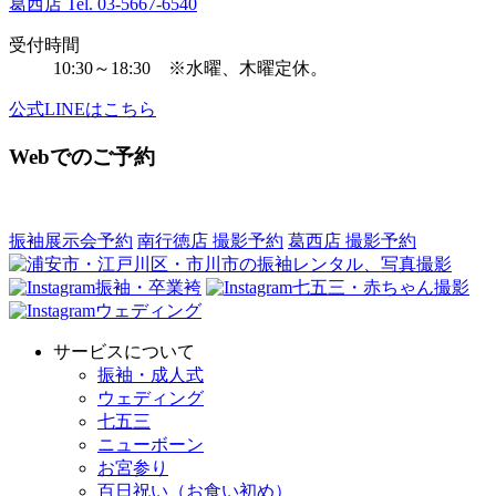
葛西店 Tel.
03-5667-6540
受付時間
10:30～18:30 ※水曜、木曜定休。
公式LINEはこちら
Webでのご予約
振袖展示会予約
南行徳店 撮影予約
葛西店 撮影予約
振袖・卒業袴
七五三・赤ちゃん撮影
ウェディング
サービスについて
振袖・成人式
ウェディング
七五三
ニューボーン
お宮参り
百日祝い（お食い初め）