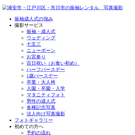
振袖成人式の強み
撮影サービス
振袖・成人式
ウェディング
七五三
ニューボーン
お宮参り
百日祝い（お食い初め）
ハーフバースデー
1歳バースデー
卒業・大人袴
入園・卒園・入学
マタニティフォト
男性の成人式
各種記念写真
法人向け写真撮影
フォトギャラリー
初めての方へ
予約の流れ