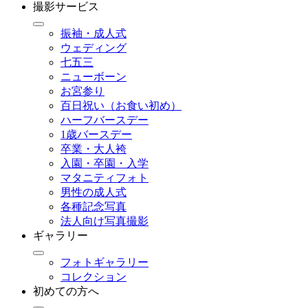
撮影サービス
振袖・成人式
ウェディング
七五三
ニューボーン
お宮参り
百日祝い（お食い初め）
ハーフバースデー
1歳バースデー
卒業・大人袴
入園・卒園・入学
マタニティフォト
男性の成人式
各種記念写真
法人向け写真撮影
ギャラリー
フォトギャラリー
コレクション
初めての方へ