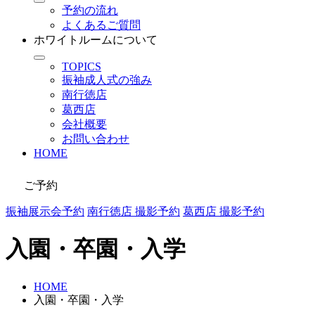
予約の流れ
よくあるご質問
ホワイトルームについて
TOPICS
振袖成人式の強み
南行徳店
葛西店
会社概要
お問い合わせ
HOME
ご予約
振袖展示会予約
南行徳店 撮影予約
葛西店 撮影予約
入園・卒園・入学
HOME
入園・卒園・入学