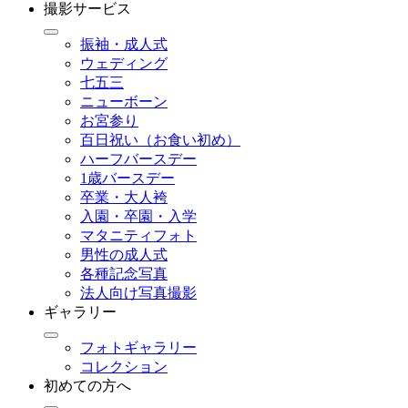
撮影サービス
振袖・成人式
ウェディング
七五三
ニューボーン
お宮参り
百日祝い（お食い初め）
ハーフバースデー
1歳バースデー
卒業・大人袴
入園・卒園・入学
マタニティフォト
男性の成人式
各種記念写真
法人向け写真撮影
ギャラリー
フォトギャラリー
コレクション
初めての方へ