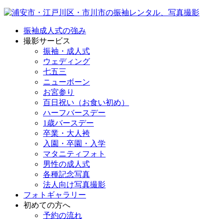
振袖成人式の強み
撮影サービス
振袖・成人式
ウェディング
七五三
ニューボーン
お宮参り
百日祝い（お食い初め）
ハーフバースデー
1歳バースデー
卒業・大人袴
入園・卒園・入学
マタニティフォト
男性の成人式
各種記念写真
法人向け写真撮影
フォトギャラリー
初めての方へ
予約の流れ