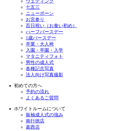
ウェディング
七五三
ニューボーン
お宮参り
百日祝い（お食い初め）
ハーフバースデー
1歳バースデー
卒業・大人袴
入園・卒園・入学
マタニティフォト
男性の成人式
各種記念写真
法人向け写真撮影
初めての方へ
予約の流れ
よくあるご質問
ホワイトルームについて
振袖成人式の強み
南行徳店
葛西店