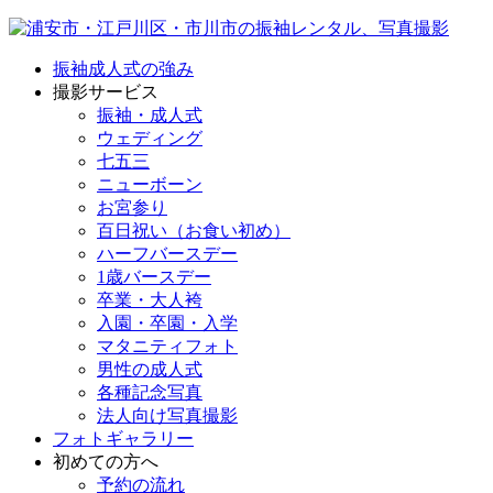
振袖成人式の強み
撮影サービス
振袖・成人式
ウェディング
七五三
ニューボーン
お宮参り
百日祝い（お食い初め）
ハーフバースデー
1歳バースデー
卒業・大人袴
入園・卒園・入学
マタニティフォト
男性の成人式
各種記念写真
法人向け写真撮影
フォトギャラリー
初めての方へ
予約の流れ