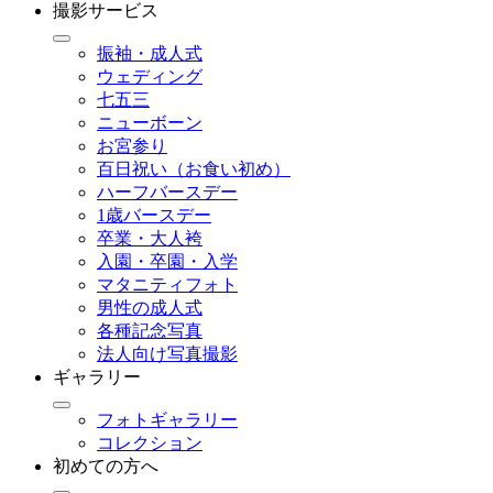
撮影サービス
振袖・成人式
ウェディング
七五三
ニューボーン
お宮参り
百日祝い（お食い初め）
ハーフバースデー
1歳バースデー
卒業・大人袴
入園・卒園・入学
マタニティフォト
男性の成人式
各種記念写真
法人向け写真撮影
ギャラリー
フォトギャラリー
コレクション
初めての方へ