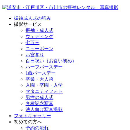
振袖成人式の強み
撮影サービス
振袖・成人式
ウェディング
七五三
ニューボーン
お宮参り
百日祝い（お食い初め）
ハーフバースデー
1歳バースデー
卒業・大人袴
入園・卒園・入学
マタニティフォト
男性の成人式
各種記念写真
法人向け写真撮影
フォトギャラリー
初めての方へ
予約の流れ