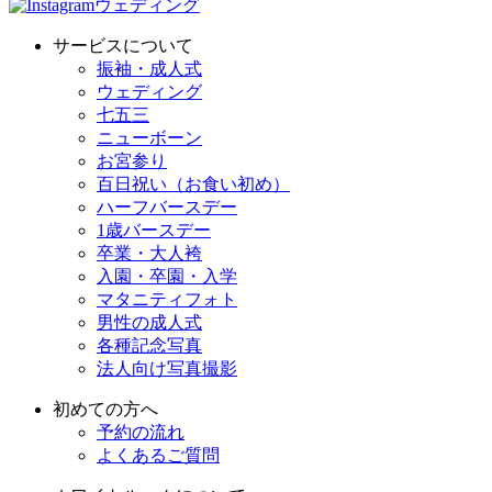
ウェディング
サービスについて
振袖・成人式
ウェディング
七五三
ニューボーン
お宮参り
百日祝い（お食い初め）
ハーフバースデー
1歳バースデー
卒業・大人袴
入園・卒園・入学
マタニティフォト
男性の成人式
各種記念写真
法人向け写真撮影
初めての方へ
予約の流れ
よくあるご質問