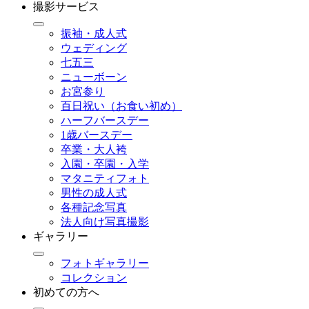
撮影サービス
振袖・成人式
ウェディング
七五三
ニューボーン
お宮参り
百日祝い（お食い初め）
ハーフバースデー
1歳バースデー
卒業・大人袴
入園・卒園・入学
マタニティフォト
男性の成人式
各種記念写真
法人向け写真撮影
ギャラリー
フォトギャラリー
コレクション
初めての方へ