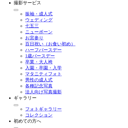
撮影サービス
振袖・成人式
ウェディング
七五三
ニューボーン
お宮参り
百日祝い（お食い初め）
ハーフバースデー
1歳バースデー
卒業・大人袴
入園・卒園・入学
マタニティフォト
男性の成人式
各種記念写真
法人向け写真撮影
ギャラリー
フォトギャラリー
コレクション
初めての方へ