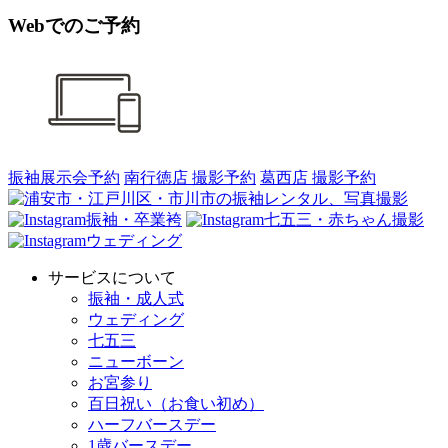
Webでのご予約
振袖展示会予約
南行徳店 撮影予約
葛西店 撮影予約
振袖・卒業袴
七五三・赤ちゃん撮影
ウェディング
サービスについて
振袖・成人式
ウェディング
七五三
ニューボーン
お宮参り
百日祝い（お食い初め）
ハーフバースデー
1歳バースデー