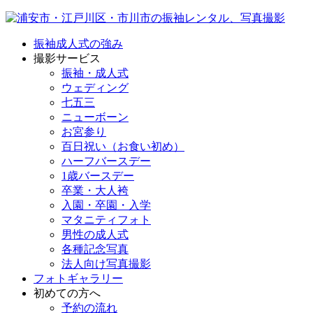
振袖成人式の強み
撮影サービス
振袖・成人式
ウェディング
七五三
ニューボーン
お宮参り
百日祝い（お食い初め）
ハーフバースデー
1歳バースデー
卒業・大人袴
入園・卒園・入学
マタニティフォト
男性の成人式
各種記念写真
法人向け写真撮影
フォトギャラリー
初めての方へ
予約の流れ