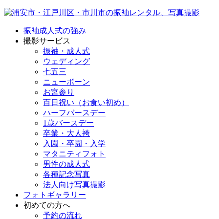
振袖成人式の強み
撮影サービス
振袖・成人式
ウェディング
七五三
ニューボーン
お宮参り
百日祝い（お食い初め）
ハーフバースデー
1歳バースデー
卒業・大人袴
入園・卒園・入学
マタニティフォト
男性の成人式
各種記念写真
法人向け写真撮影
フォトギャラリー
初めての方へ
予約の流れ