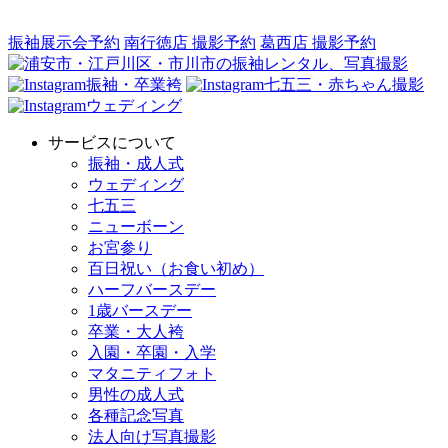
振袖展示会予約
南行徳店 撮影予約
葛西店 撮影予約
振袖・卒業袴
七五三・赤ちゃん撮影
ウェディング
サービスについて
振袖・成人式
ウェディング
七五三
ニューボーン
お宮参り
百日祝い（お食い初め）
ハーフバースデー
1歳バースデー
卒業・大人袴
入園・卒園・入学
マタニティフォト
男性の成人式
各種記念写真
法人向け写真撮影