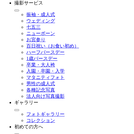
撮影サービス
振袖・成人式
ウェディング
七五三
ニューボーン
お宮参り
百日祝い（お食い初め）
ハーフバースデー
1歳バースデー
卒業・大人袴
入園・卒園・入学
マタニティフォト
男性の成人式
各種記念写真
法人向け写真撮影
ギャラリー
フォトギャラリー
コレクション
初めての方へ