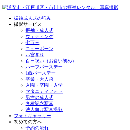
振袖成人式の強み
撮影サービス
振袖・成人式
ウェディング
七五三
ニューボーン
お宮参り
百日祝い（お食い初め）
ハーフバースデー
1歳バースデー
卒業・大人袴
入園・卒園・入学
マタニティフォト
男性の成人式
各種記念写真
法人向け写真撮影
フォトギャラリー
初めての方へ
予約の流れ