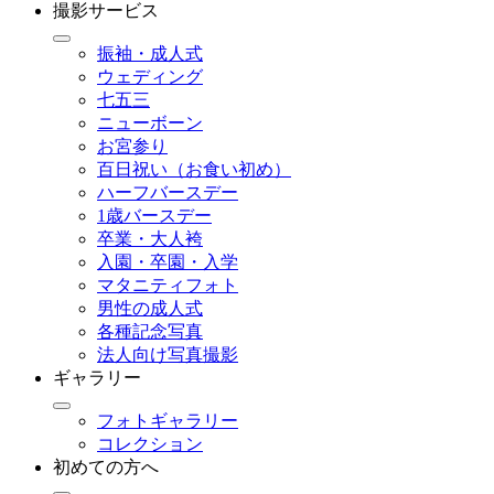
撮影サービス
振袖・成人式
ウェディング
七五三
ニューボーン
お宮参り
百日祝い（お食い初め）
ハーフバースデー
1歳バースデー
卒業・大人袴
入園・卒園・入学
マタニティフォト
男性の成人式
各種記念写真
法人向け写真撮影
ギャラリー
フォトギャラリー
コレクション
初めての方へ