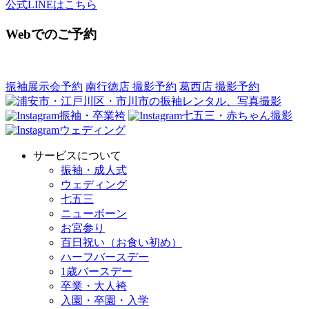
公式LINEはこちら
Webでのご予約
振袖展示会予約
南行徳店 撮影予約
葛西店 撮影予約
振袖・卒業袴
七五三・赤ちゃん撮影
ウェディング
サービスについて
振袖・成人式
ウェディング
七五三
ニューボーン
お宮参り
百日祝い（お食い初め）
ハーフバースデー
1歳バースデー
卒業・大人袴
入園・卒園・入学