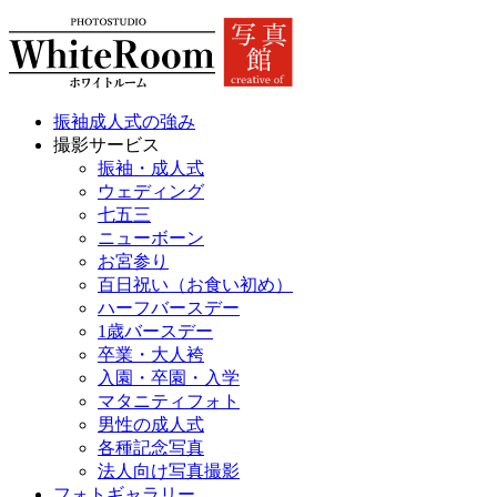
振袖成人式の強み
撮影サービス
振袖・成人式
ウェディング
七五三
ニューボーン
お宮参り
百日祝い（お食い初め）
ハーフバースデー
1歳バースデー
卒業・大人袴
入園・卒園・入学
マタニティフォト
男性の成人式
各種記念写真
法人向け写真撮影
フォトギャラリー