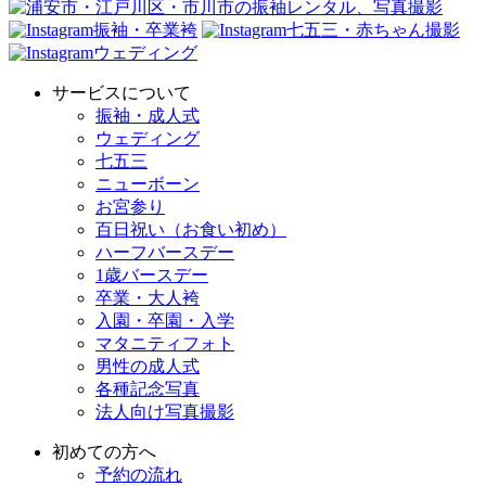
振袖・卒業袴
七五三・赤ちゃん撮影
ウェディング
サービスについて
振袖・成人式
ウェディング
七五三
ニューボーン
お宮参り
百日祝い（お食い初め）
ハーフバースデー
1歳バースデー
卒業・大人袴
入園・卒園・入学
マタニティフォト
男性の成人式
各種記念写真
法人向け写真撮影
初めての方へ
予約の流れ