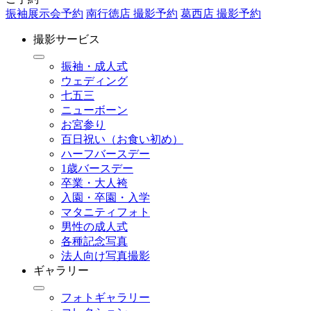
振袖展示会予約
南行徳店 撮影予約
葛西店 撮影予約
撮影サービス
振袖・成人式
ウェディング
七五三
ニューボーン
お宮参り
百日祝い（お食い初め）
ハーフバースデー
1歳バースデー
卒業・大人袴
入園・卒園・入学
マタニティフォト
男性の成人式
各種記念写真
法人向け写真撮影
ギャラリー
フォトギャラリー