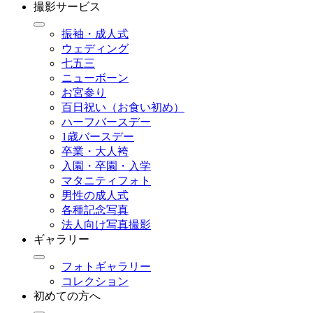
撮影サービス
振袖・成人式
ウェディング
七五三
ニューボーン
お宮参り
百日祝い（お食い初め）
ハーフバースデー
1歳バースデー
卒業・大人袴
入園・卒園・入学
マタニティフォト
男性の成人式
各種記念写真
法人向け写真撮影
ギャラリー
フォトギャラリー
コレクション
初めての方へ