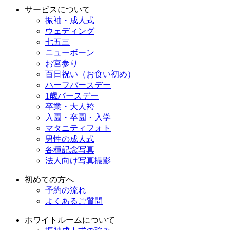
サービスについて
振袖・成人式
ウェディング
七五三
ニューボーン
お宮参り
百日祝い（お食い初め）
ハーフバースデー
1歳バースデー
卒業・大人袴
入園・卒園・入学
マタニティフォト
男性の成人式
各種記念写真
法人向け写真撮影
初めての方へ
予約の流れ
よくあるご質問
ホワイトルームについて