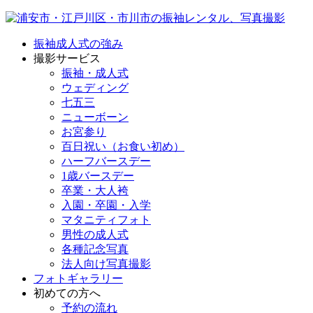
振袖成人式の強み
撮影サービス
振袖・成人式
ウェディング
七五三
ニューボーン
お宮参り
百日祝い（お食い初め）
ハーフバースデー
1歳バースデー
卒業・大人袴
入園・卒園・入学
マタニティフォト
男性の成人式
各種記念写真
法人向け写真撮影
フォトギャラリー
初めての方へ
予約の流れ