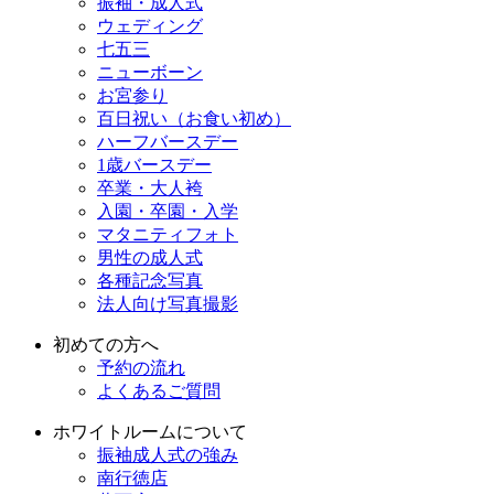
振袖・成人式
ウェディング
七五三
ニューボーン
お宮参り
百日祝い（お食い初め）
ハーフバースデー
1歳バースデー
卒業・大人袴
入園・卒園・入学
マタニティフォト
男性の成人式
各種記念写真
法人向け写真撮影
初めての方へ
予約の流れ
よくあるご質問
ホワイトルームについて
振袖成人式の強み
南行徳店