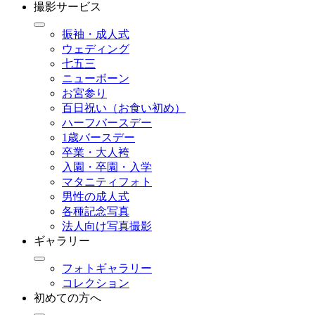
撮影サービス
振袖・成人式
ウェディング
七五三
ニューボーン
お宮参り
百日祝い（お食い初め）
ハーフバースデー
1歳バースデー
卒業・大人袴
入園・卒園・入学
マタニティフォト
男性の成人式
各種記念写真
法人向け写真撮影
ギャラリー
フォトギャラリー
コレクション
初めての方へ