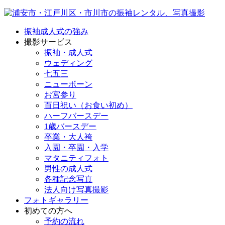
振袖成人式の強み
撮影サービス
振袖・成人式
ウェディング
七五三
ニューボーン
お宮参り
百日祝い（お食い初め）
ハーフバースデー
1歳バースデー
卒業・大人袴
入園・卒園・入学
マタニティフォト
男性の成人式
各種記念写真
法人向け写真撮影
フォトギャラリー
初めての方へ
予約の流れ