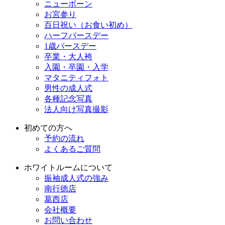
ニューボーン
お宮参り
百日祝い（お食い初め）
ハーフバースデー
1歳バースデー
卒業・大人袴
入園・卒園・入学
マタニティフォト
男性の成人式
各種記念写真
法人向け写真撮影
初めての方へ
予約の流れ
よくあるご質問
ホワイトルームについて
振袖成人式の強み
南行徳店
葛西店
会社概要
お問い合わせ