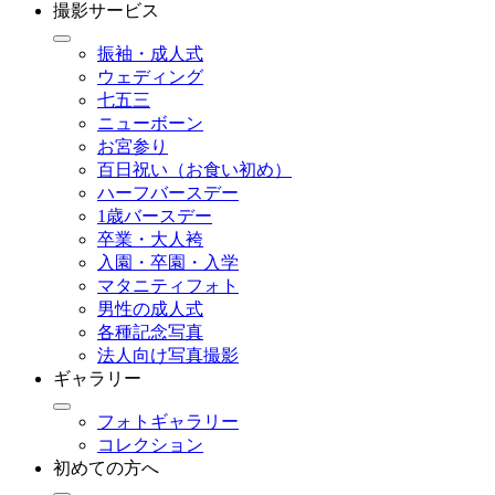
撮影サービス
振袖・成人式
ウェディング
七五三
ニューボーン
お宮参り
百日祝い（お食い初め）
ハーフバースデー
1歳バースデー
卒業・大人袴
入園・卒園・入学
マタニティフォト
男性の成人式
各種記念写真
法人向け写真撮影
ギャラリー
フォトギャラリー
コレクション
初めての方へ