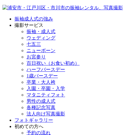
振袖成人式の強み
撮影サービス
振袖・成人式
ウェディング
七五三
ニューボーン
お宮参り
百日祝い（お食い初め）
ハーフバースデー
1歳バースデー
卒業・大人袴
入園・卒園・入学
マタニティフォト
男性の成人式
各種記念写真
法人向け写真撮影
フォトギャラリー
初めての方へ
予約の流れ