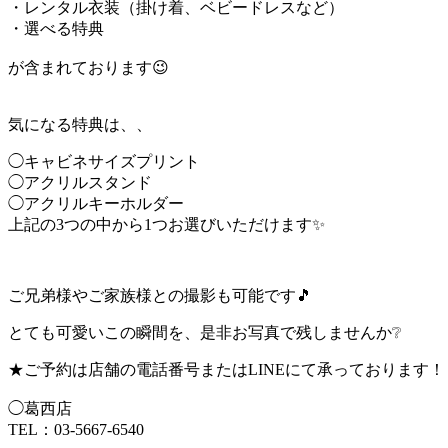
・レンタル衣装（掛け着、ベビードレスなど）
・選べる特典
が含まれております😉
気になる特典は、、
◯キャビネサイズプリント
◯アクリルスタンド
◯アクリルキーホルダー
上記の3つの中から1つお選びいただけます✨
ご兄弟様やご家族様との撮影も可能です🎵
とても可愛いこの瞬間を、是非お写真で残しませんか❔
★ご予約は店舗の電話番号またはLINEにて承っております！
◯葛西店
TEL：03-5667-6540