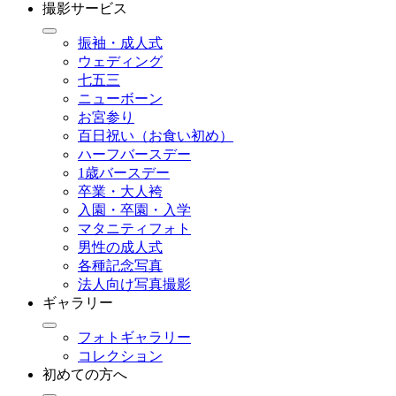
撮影サービス
振袖・成人式
ウェディング
七五三
ニューボーン
お宮参り
百日祝い（お食い初め）
ハーフバースデー
1歳バースデー
卒業・大人袴
入園・卒園・入学
マタニティフォト
男性の成人式
各種記念写真
法人向け写真撮影
ギャラリー
フォトギャラリー
コレクション
初めての方へ