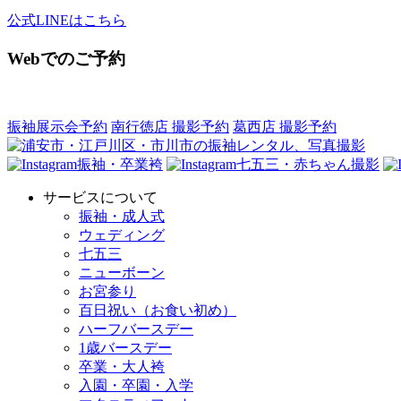
公式LINEはこちら
Webでのご予約
振袖展示会予約
南行徳店 撮影予約
葛西店 撮影予約
振袖・卒業袴
七五三・赤ちゃん撮影
サービスについて
振袖・成人式
ウェディング
七五三
ニューボーン
お宮参り
百日祝い（お食い初め）
ハーフバースデー
1歳バースデー
卒業・大人袴
入園・卒園・入学