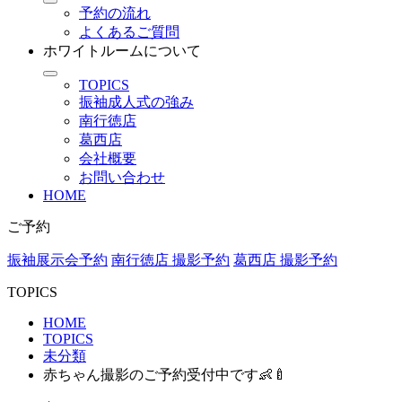
予約の流れ
よくあるご質問
ホワイトルームについて
TOPICS
振袖成人式の強み
南行徳店
葛西店
会社概要
お問い合わせ
HOME
ご予約
振袖展示会予約
南行徳店 撮影予約
葛西店 撮影予約
TOPICS
HOME
TOPICS
未分類
赤ちゃん撮影のご予約受付中です👶🍼