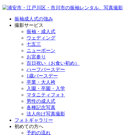
振袖成人式の強み
撮影サービス
振袖・成人式
ウェディング
七五三
ニューボーン
お宮参り
百日祝い（お食い初め）
ハーフバースデー
1歳バースデー
卒業・大人袴
入園・卒園・入学
マタニティフォト
男性の成人式
各種記念写真
法人向け写真撮影
フォトギャラリー
初めての方へ
予約の流れ