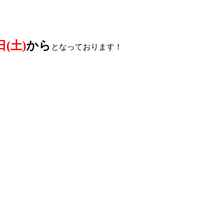
日(土)
から
となっております！