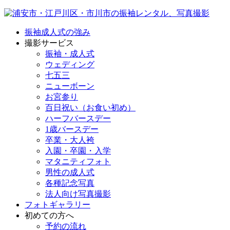
振袖成人式の強み
撮影サービス
振袖・成人式
ウェディング
七五三
ニューボーン
お宮参り
百日祝い（お食い初め）
ハーフバースデー
1歳バースデー
卒業・大人袴
入園・卒園・入学
マタニティフォト
男性の成人式
各種記念写真
法人向け写真撮影
フォトギャラリー
初めての方へ
予約の流れ