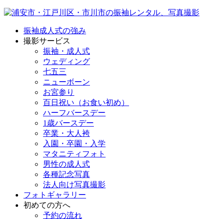
振袖成人式の強み
撮影サービス
振袖・成人式
ウェディング
七五三
ニューボーン
お宮参り
百日祝い（お食い初め）
ハーフバースデー
1歳バースデー
卒業・大人袴
入園・卒園・入学
マタニティフォト
男性の成人式
各種記念写真
法人向け写真撮影
フォトギャラリー
初めての方へ
予約の流れ