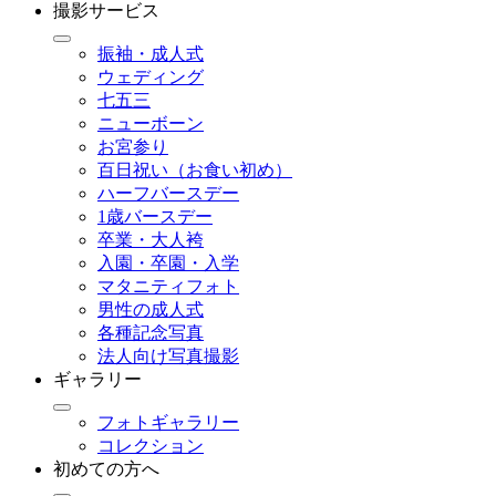
撮影サービス
振袖・成人式
ウェディング
七五三
ニューボーン
お宮参り
百日祝い（お食い初め）
ハーフバースデー
1歳バースデー
卒業・大人袴
入園・卒園・入学
マタニティフォト
男性の成人式
各種記念写真
法人向け写真撮影
ギャラリー
フォトギャラリー
コレクション
初めての方へ