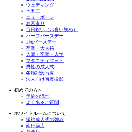
ウェディング
七五三
ニューボーン
お宮参り
百日祝い（お食い初め）
ハーフバースデー
1歳バースデー
卒業・大人袴
入園・卒園・入学
マタニティフォト
男性の成人式
各種記念写真
法人向け写真撮影
初めての方へ
予約の流れ
よくあるご質問
ホワイトルームについて
振袖成人式の強み
南行徳店
葛西店